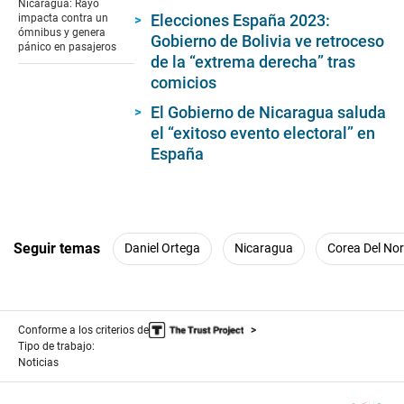
Nicaragua: Rayo
44
Elecciones España 2023:
impacta contra un
seconds
ómnibus y genera
Gobierno de Bolivia ve retroceso
pánico en pasajeros
de la “extrema derecha” tras
comicios
El Gobierno de Nicaragua saluda
el “exitoso evento electoral” en
España
Seguir temas
Daniel Ortega
Nicaragua
Corea Del Nor
Conforme a los criterios de
Tipo de trabajo:
Noticias