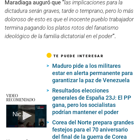
Maradiaga auguró que “
las implicaciones para la
dictadura serán graves, tarde o temprano, pero lo más
doloroso de esto es que el inocente pueblo trabajador
termina pagando los platos rotos del fanatismo
ideológico de la familia dictatorial en el poder
”.
TE PUEDE INTERESAR
Maduro pide a los militares
estar en alerta permanente para
garantizar la paz de Venezuela
Resultados elecciones
VIDEO
generales de España 23J: El PP
RECOMENDADO
gana, pero los socialistas
podrían mantener el poder
Nicaragua: Rayo impacta contra un ómnibus y genera pánico en pasajeros
Corea del Norte prepara grandes
festejos para el 70 aniversario
0
seconds
del final de la guerra de Corea
of