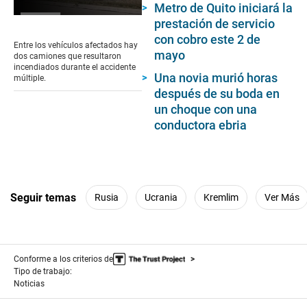
Metro de Quito iniciará la
0
prestación de servicio
seconds
con cobro este 2 de
of
Entre los vehículos afectados hay
1
mayo
dos camiones que resultaron
minute,
incendiados durante el accidente
12
Una novia murió horas
múltiple.
seconds
después de su boda en
un choque con una
conductora ebria
Seguir temas
Rusia
Ucrania
Kremlim
Ver Más
Conforme a los criterios de
Tipo de trabajo:
Noticias