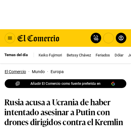
Temas del día
Keiko Fujimori
Betssy Chávez
Feriados
Dólar
J
El Comercio
·
Mundo
·
Europa
Añadir El Comercio como fuente preferida en
Rusia acusa a Ucrania de haber
intentado asesinar a Putin con
drones dirigidos contra el Kremlin