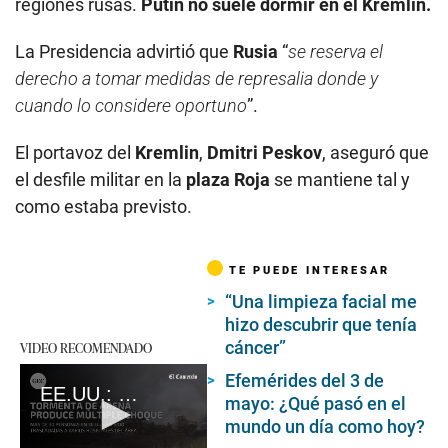
regiones rusas.
Putin no suele dormir en el Kremlin.
La Presidencia advirtió que
Rusia
“
se reserva el
derecho a tomar medidas de represalia donde y
cuando lo considere oportuno
”.
El portavoz del
Kremlin
,
Dmitri Peskov
, aseguró que
el desfile militar en la
plaza Roja
se mantiene tal y
como estaba previsto.
TE PUEDE INTERESAR
“Una limpieza facial me
hizo descubrir que tenía
cáncer”
VIDEO RECOMENDADO
Efemérides del 3 de
EE.UU.: tormenta de arena produce múltiple choque automovilístico en Illinois
mayo: ¿Qué pasó en el
mundo un día como hoy?