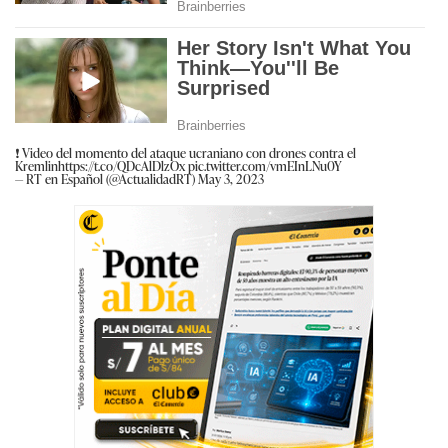
❗️ Video del momento del ataque ucraniano con drones contra el
Kremlin
https://t.co/QDcAlDlzOx
pic.twitter.com/vmEInLNu0Y
— RT en Español (@ActualidadRT)
May 3, 2023