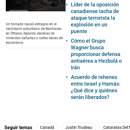
Líder de la oposición
canadiense tacha de
0
ataque terrorista la
seconds
of
explosión en un
Un tornado causó estragos en el
2
vecindario suburbano de Barrhaven
puente
minutes,
en Ottawa, dejando decenas de
22
viviendas dañadas y calles llenas de
Cómo el Grupo
seconds
escombros.
Wagner busca
proporcionar defensa
antiaérea a Hezbolá o
Irán
Acuerdo de rehenes
entre Israel y Hamás:
¿Qué dice y quiénes
serán liberados?
Seguir temas
Canadá
Justin Trudeau
Cataratas Del 