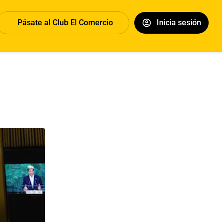
Pásate al Club El Comercio
Inicia sesión