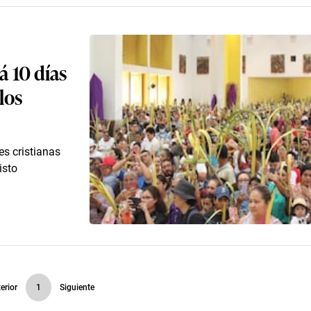
á 10 días
los
es cristianas
isto
erior
1
Siguiente