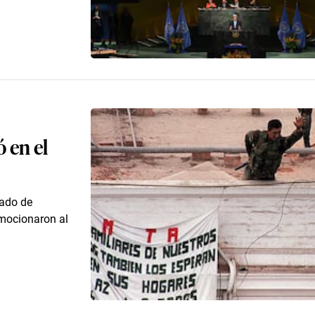
 en el
gado de
mocionaron al