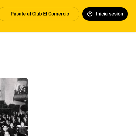
Pásate al Club El Comercio
Inicia sesión