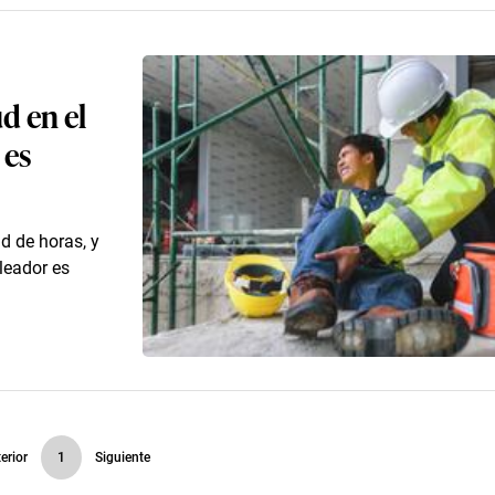
d en el
 es
d de horas, y
leador es
erior
1
Siguiente