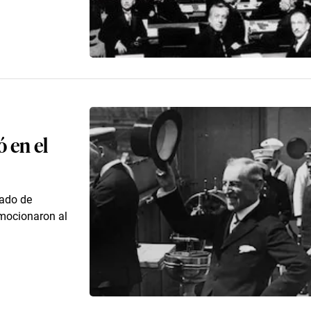
ó en el
gado de
mocionaron al