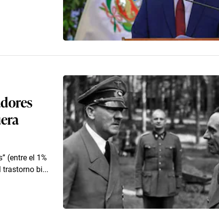
adores
uera
 (entre el 1%
trastorno bi...