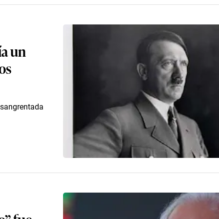
ía un
os
ensangrentada
o” fue