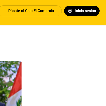
Pásate al Club El Comercio
Inicia sesión