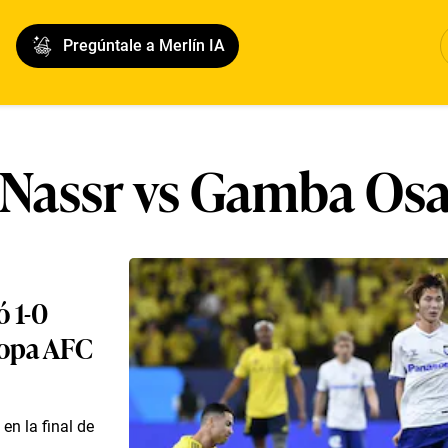
Pregúntale a Merlín IA
 Nassr vs Gamba Os
ó 1-0
Copa AFC
n la final de