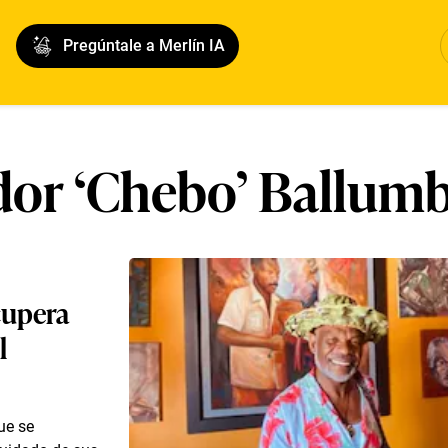
Pregúntale a Merlín IA
or ‘Chebo’ Ballumb
cupera
l
ue se