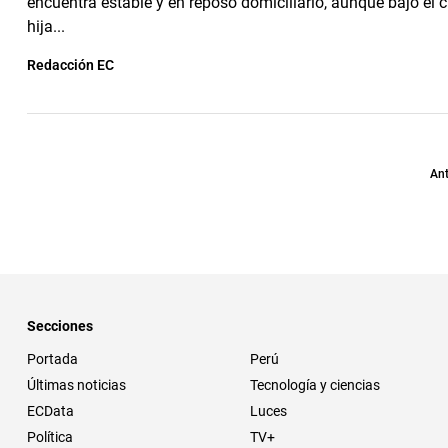
encuentra estable y en reposo domiciliario, aunque bajo el 
hija...
Redacción EC
Ant
Secciones
Portada
Perú
Últimas noticias
Tecnología y ciencias
ECData
Luces
Política
TV+