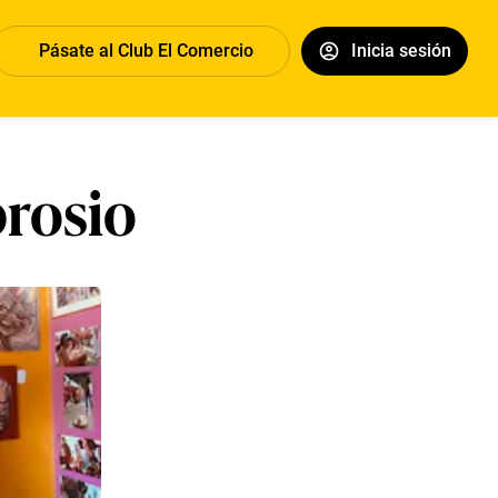
Pásate al Club El Comercio
Inicia sesión
rosio