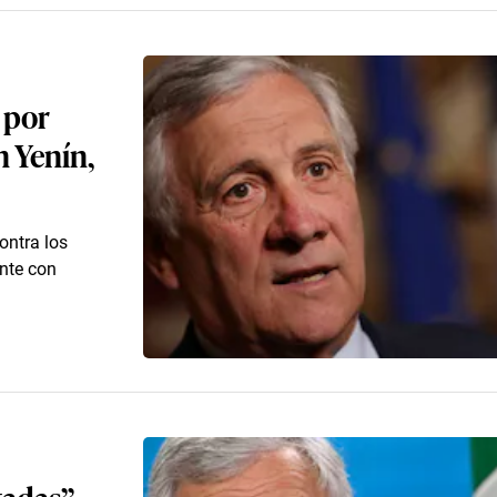
 por
n Yenín,
ontra los
ente con
itadas”