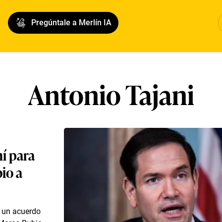
Pregúntale a Merlín IA
Antonio Tajani
í para
io a
a un acuerdo