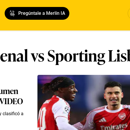
Pregúntale a Merlín IA
enal vs Sporting Li
esumen
| VIDEO
 clasificó a