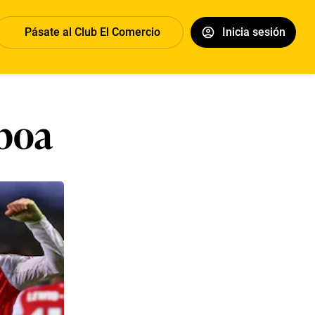
Pásate al Club El Comercio
Inicia sesión
sboa