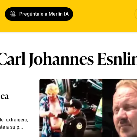
Pregúntale a Merlín IA
Carl Johannes Esnli
lea
el extranjero,
e a su p...