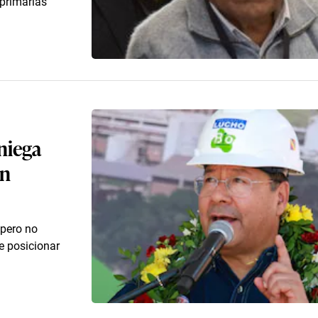
 primarias
 niega
en
 pero no
e posicionar