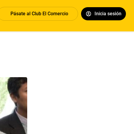
Pásate al Club El Comercio
Inicia sesión