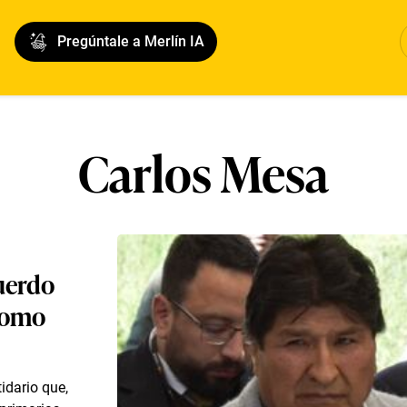
Pregúntale a Merlín IA
Carlos Mesa
cuerdo
 como
idario que,