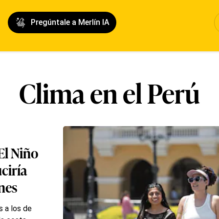
Pregúntale a Merlín IA
Clima en el Perú
El Niño
ciría
ones
s a los de