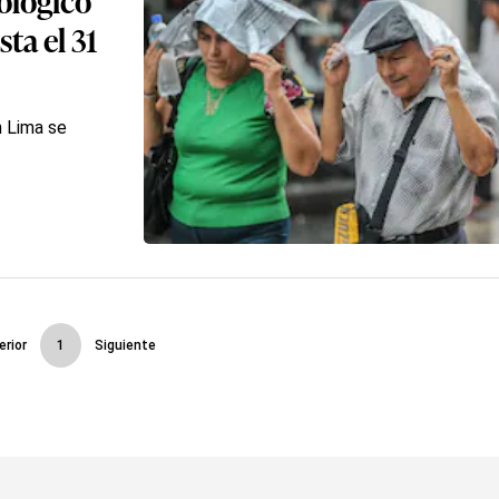
sta el 31
n Lima se
erior
1
Siguiente