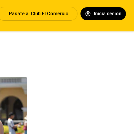
Pásate al Club El Comercio
Inicia sesión