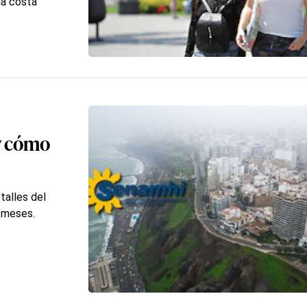
la costa
y cómo
talles del
s meses.