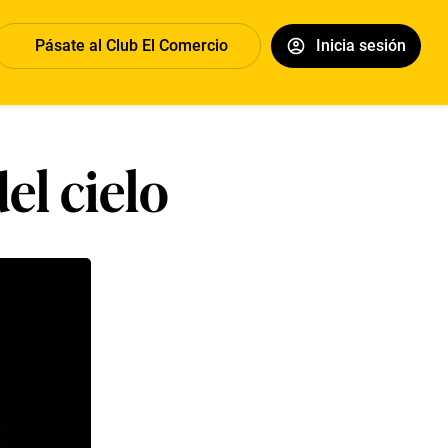
Pásate al Club El Comercio
Inicia sesión
el cielo