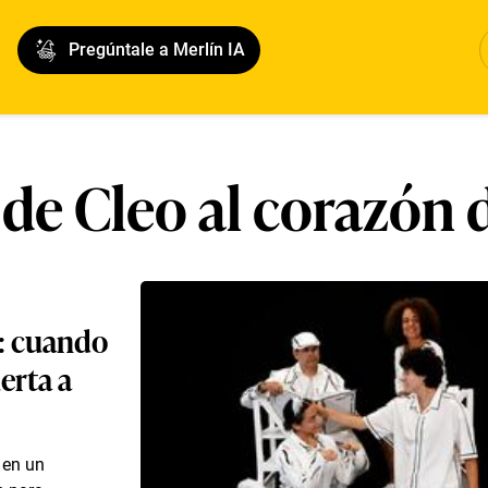
Pregúntale a Merlín IA
e de Cleo al corazón d
”: cuando
erta a
 en un