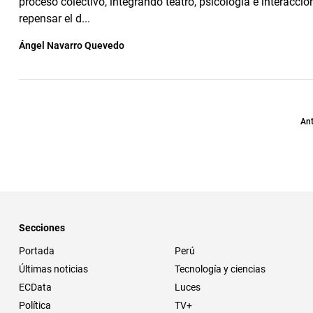
proceso colectivo, integrando teatro, psicología e interacció
repensar el d...
Ángel Navarro Quevedo
Ant
Secciones
Portada
Perú
Últimas noticias
Tecnología y ciencias
ECData
Luces
Política
TV+