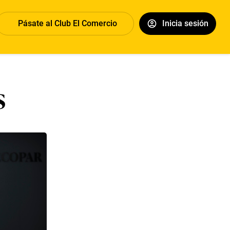
Pásate al Club El Comercio
Inicia sesión
s