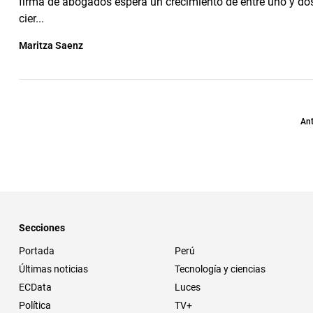
firma de abogados espera un crecimiento de entre uno y dos
cier...
Maritza Saenz
Ant
Secciones
Portada
Perú
Últimas noticias
Tecnología y ciencias
ECData
Luces
Política
TV+