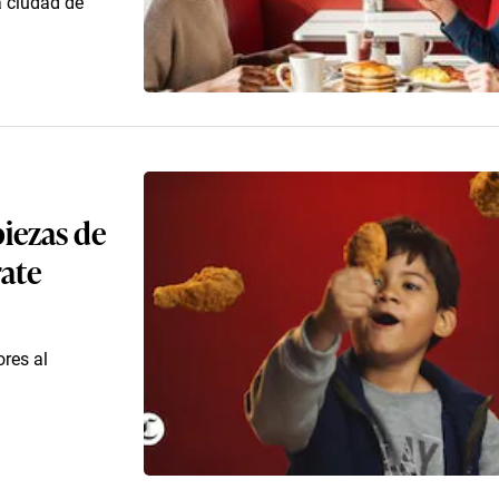
a ciudad de
iezas de
rate
res al