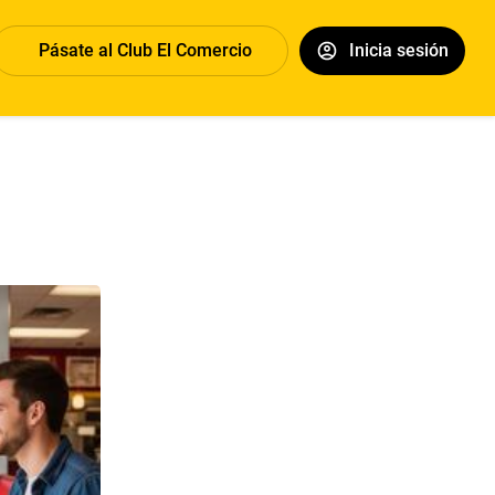
Pásate al Club El Comercio
Inicia sesión