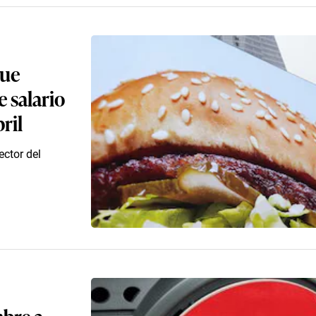
que
 salario
ril
ctor del
bre a