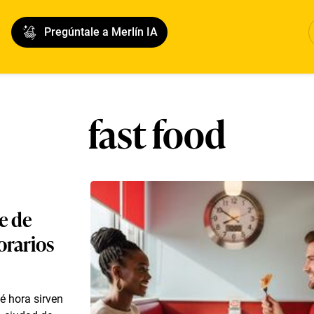
Pregúntale a Merlín IA
fast food
e de
orarios
é hora sirven