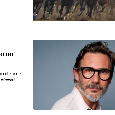
yo no
 estelar del
 ofrecerá