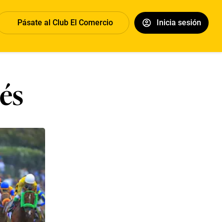
Pásate al Club El Comercio
Inicia sesión
cés