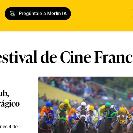
Pregúntale a Merlín IA
stival de Cine Fran
ub,
trágico
unes 4 de