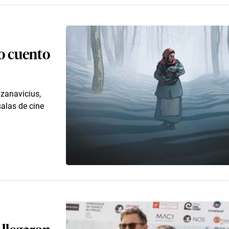
o cuento
azanavicius,
salas de cine
 llegaron