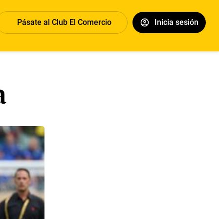
Pásate al Club El Comercio
Inicia sesión
a