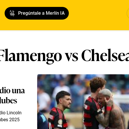
Pregúntale a Merlín IA
Flamengo vs Chelse
 dio una
Clubes
dio Lincoln
lubes 2025