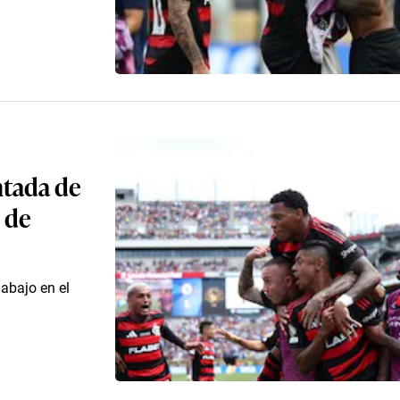
ntada de
 de
 abajo en el