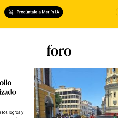
Pregúntale a Merlín IA
foro
ollo
izado
 los logros y