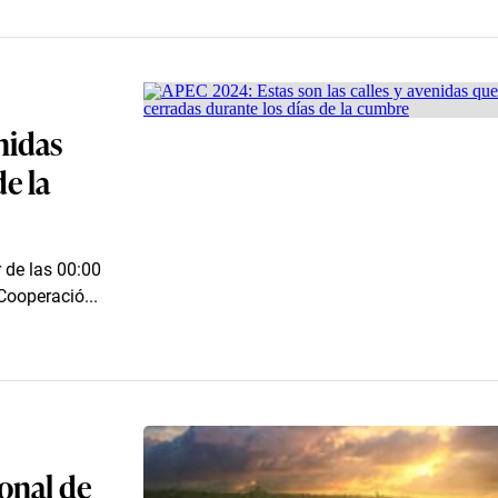
nidas
e la
r de las 00:00
Cooperació...
onal de