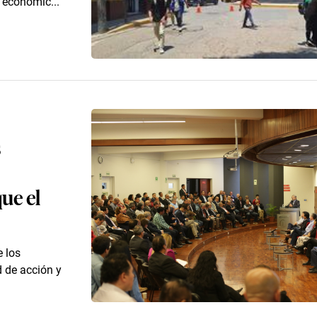
s económic...
s
ue el
 los
 de acción y