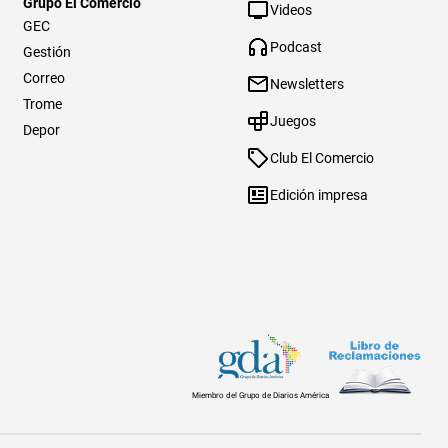
Grupo El Comercio
Videos
GEC
Podcast
Gestión
Correo
Newsletters
Trome
Juegos
Depor
Club El Comercio
Edición impresa
Miembro del Grupo de Diarios América