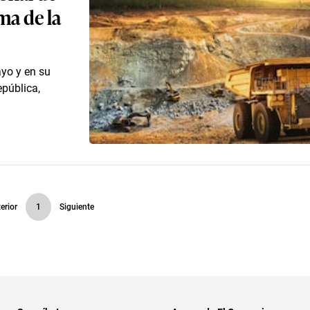
ma de la
ayo y en su
epública,
erior
1
Siguiente