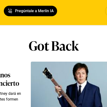
Pregúntale a Merlín IA
Got Back
anos
oncierto
rtney dará en
ntes formen