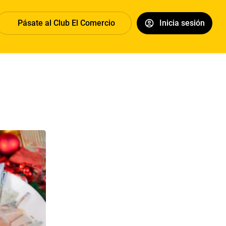
Pásate al Club El Comercio
Inicia sesión