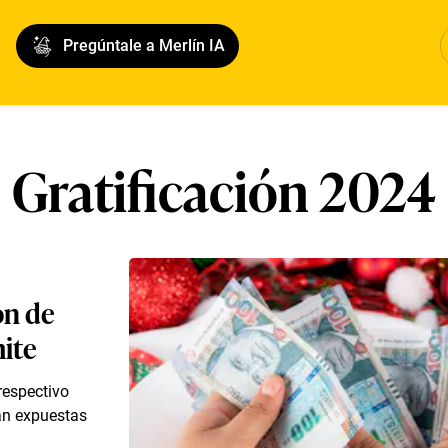
Pregúntale a Merlín IA
Gratificación 2024
ón de
ite
respectivo
ían expuestas