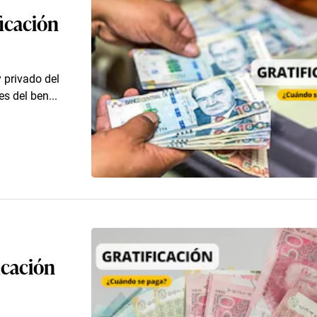
ficación
y privado del
s del ben...
ficación