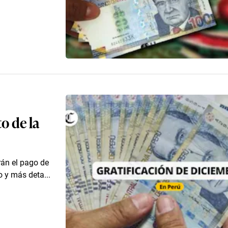
o de la
rán el pago de
 y más deta...