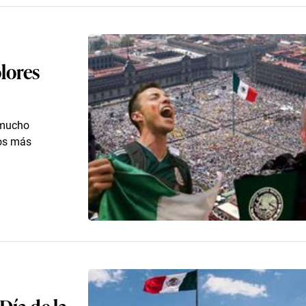
olores
 mucho
tos más
Día de la