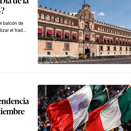
4?
el balcón de
zar el trad...
pendencia
ptiembre