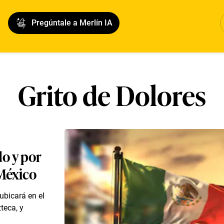
Pregúntale a Merlín IA
Grito de Dolores
do y por
 México
ubicará en el
teca, y