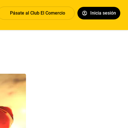
Pásate al Club El Comercio
Inicia sesión