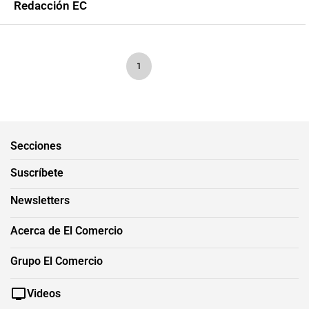
Redacción EC
1
Secciones
Suscríbete
Newsletters
Acerca de El Comercio
Grupo El Comercio
Videos