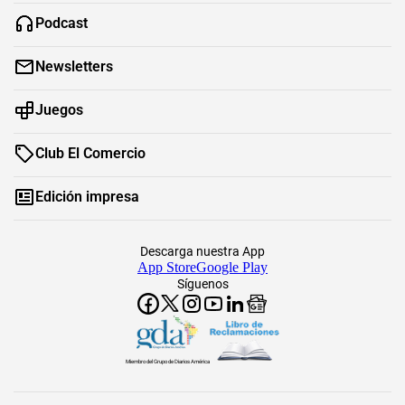
Podcast
Newsletters
Juegos
Club El Comercio
Edición impresa
Descarga nuestra App
App Store
Google Play
Síguenos
Miembro del Grupo de Diarios América