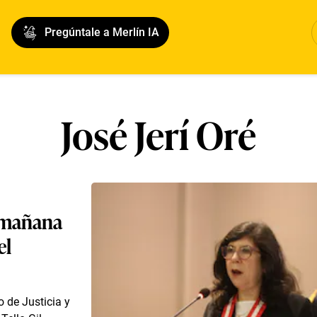
Pregúntale a Merlín IA
José Jerí Oré
á mañana
el
o de Justicia y