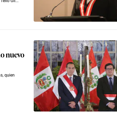
ello Gil...
do nuevo
s, quien