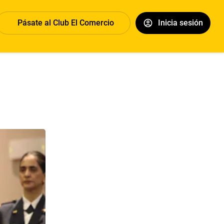
Pásate al Club El Comercio
Inicia sesión