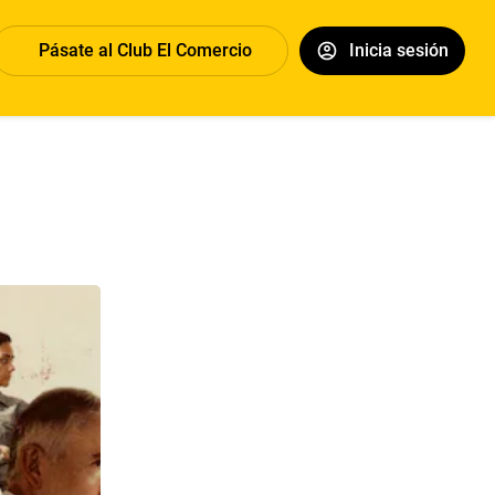
Pásate al Club El Comercio
Inicia sesión