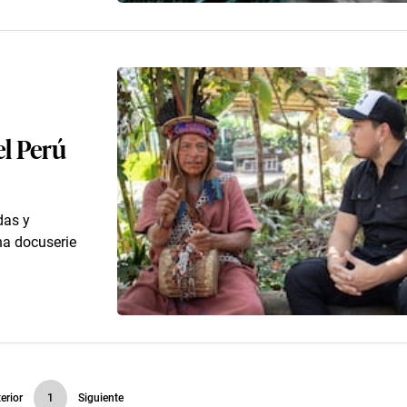
el Perú
das y
una docuserie
erior
1
Siguiente