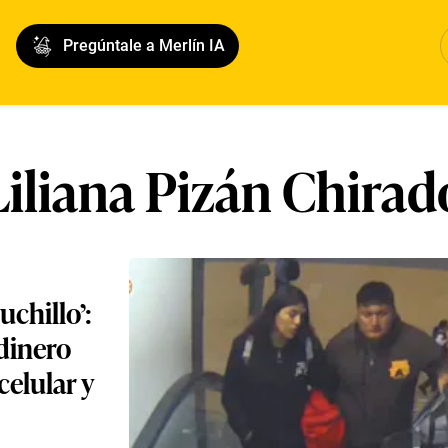
Pregúntale a Merlín IA
Liliana Pizán Chirad
uchillo’:
 dinero
celular y