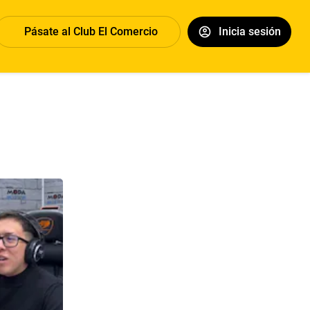
Pásate al Club El Comercio
Inicia sesión