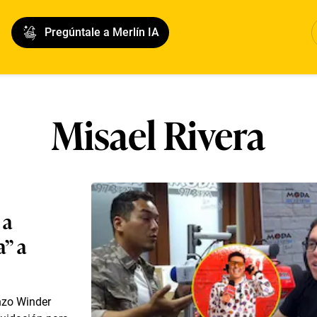
Pregúntale a Merlín IA
Misael Rivera
 a
a” a
nzo Winder