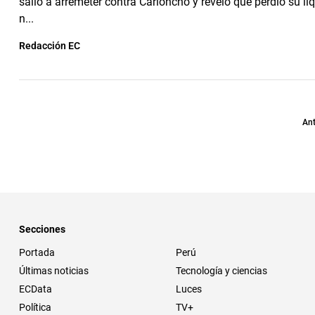
salió a arremeter contra Carloncho y reveló que perdió su li
n...
Redacción EC
Ant
Secciones
Portada
Perú
Últimas noticias
Tecnología y ciencias
ECData
Luces
Política
TV+