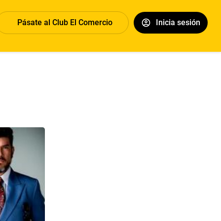
Pásate al Club El Comercio
Inicia sesión