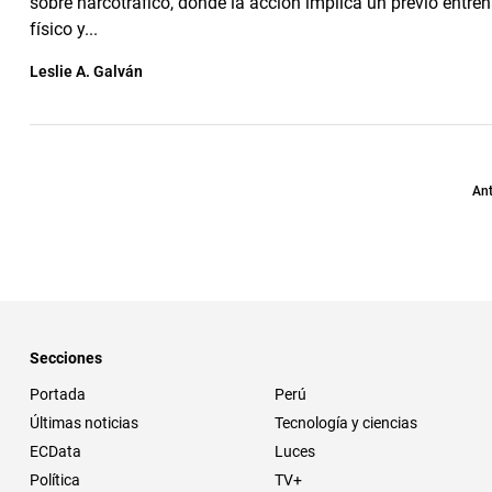
sobre narcotráfico, donde la acción implica un previo entre
físico y...
Leslie A. Galván
Ant
Secciones
Portada
Perú
Últimas noticias
Tecnología y ciencias
ECData
Luces
Política
TV+