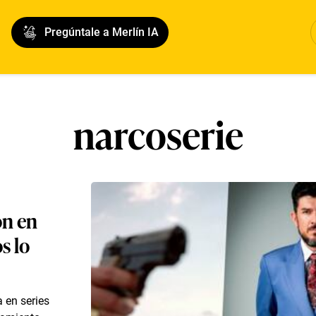
Pregúntale a Merlín IA
narcoserie
ón en
s lo
 en series