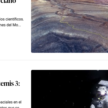
os científicos.
nes del Mo...
temis 3:
aciales en el
tos que se ...