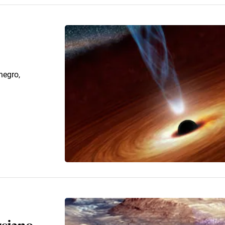
negro,
rciano