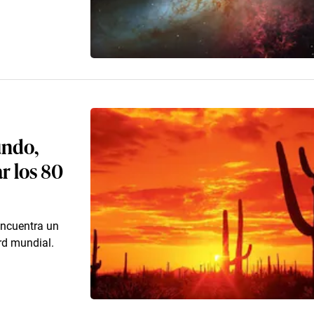
undo,
r los 80
encuentra un
rd mundial.