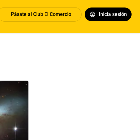
Pásate al Club El Comercio
Inicia sesión