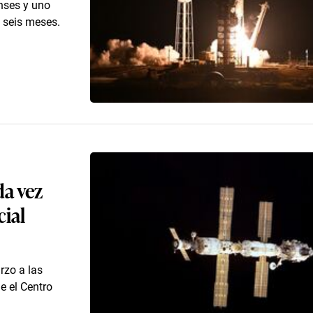
nses y uno
 seis meses.
a vez
ial
rzo a las
e el Centro