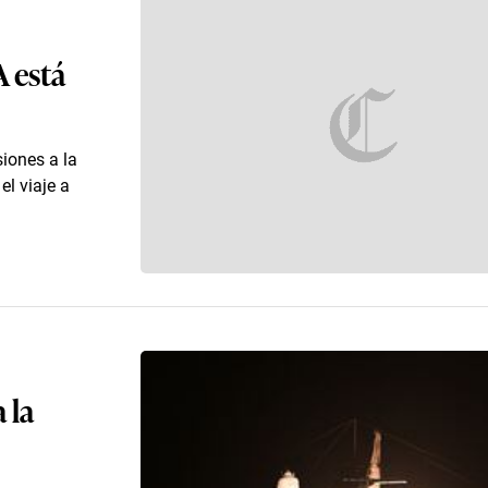
A está
iones a la
el viaje a
 la