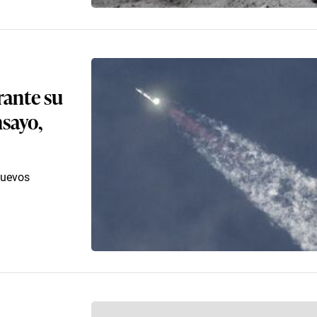
rante su
nsayo,
nuevos