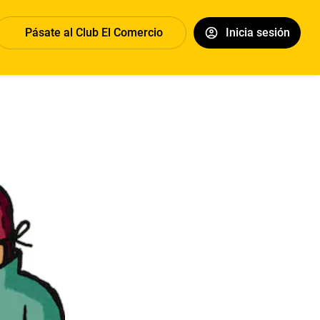
Pásate al Club El Comercio
Inicia sesión