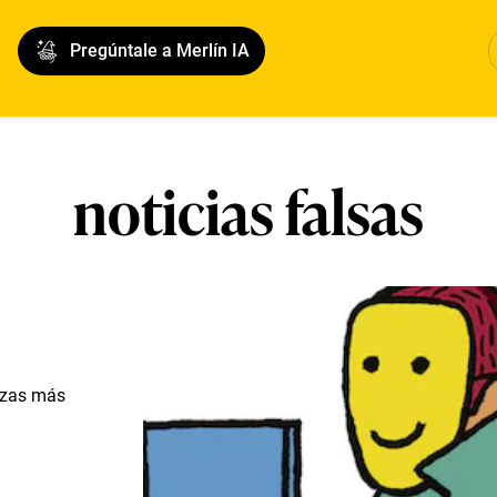
Pregúntale a Merlín IA
noticias falsas
azas más