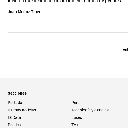
tuvieron que definir al clasificado en la tanda de penales.
Joao Muñoz Tineo
Ant
Secciones
Portada
Perú
Últimas noticias
Tecnología y ciencias
ECData
Luces
Política
TV+