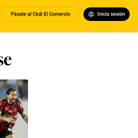
Pásate al Club El Comercio
Inicia sesión
se