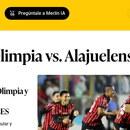
Pregúntale a Merlín IA
limpia vs. Alajuelen
Olimpia y
LES
ular y