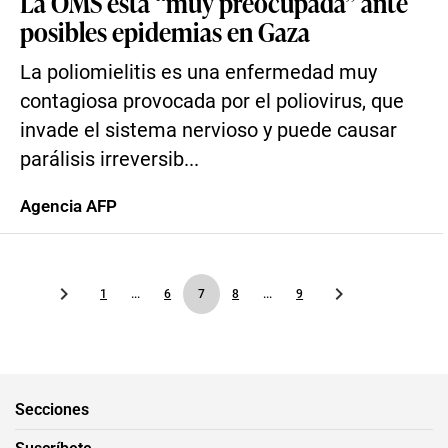
La OMS está “muy preocupada” ante
posibles epidemias en Gaza
La poliomielitis es una enfermedad muy
contagiosa provocada por el poliovirus, que
invade el sistema nervioso y puede causar
parálisis irreversib...
Agencia AFP
1
...
6
7
8
...
9
Secciones