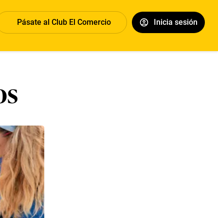
Pásate al Club El Comercio
Inicia sesión
os