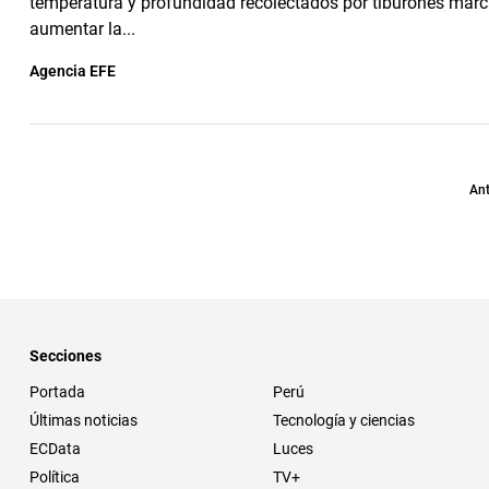
temperatura y profundidad recolectados por tiburones mar
aumentar la...
Agencia EFE
Ant
Secciones
Portada
Perú
Últimas noticias
Tecnología y ciencias
ECData
Luces
Política
TV+