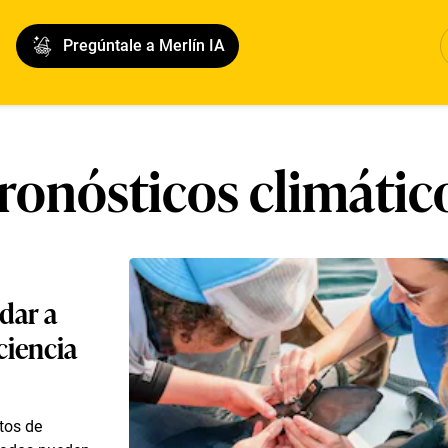
Pregúntale a Merlín IA
ronósticos climátic
dar a
ciencia
tos de