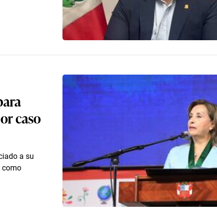
para
por caso
ciado a su
ó como