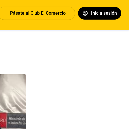
Pásate al Club El Comercio
Inicia sesión