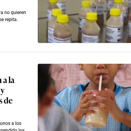
ya no quieren
e repita.
 a la
 y
s de
yunos a los
spendido los