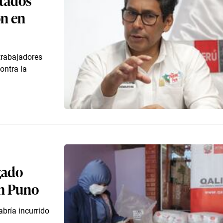
ón en
trabajadores
ontra la
gado
en Puno
abría incurrido