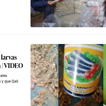
larvas
a | VIDEO
pales
 y que Qali