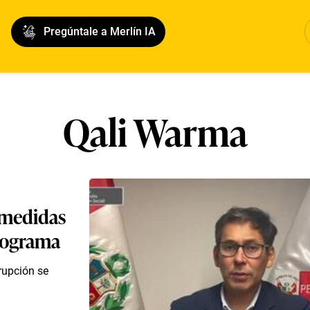
Pregúntale a Merlín IA
Qali Warma
 medidas
programa
rupción se