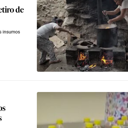
tiro de
os insumos
os
s