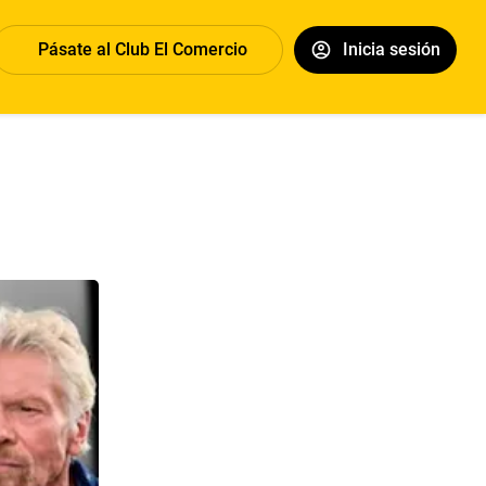
Pásate al Club El Comercio
Inicia sesión