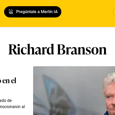
Pregúntale a Merlín IA
Richard Branson
 en el
gado de
mocionaron al