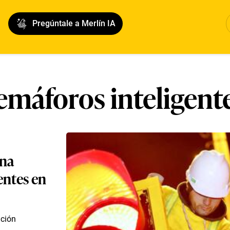
Pregúntale a Merlín IA
emáforos inteligent
ina
entes en
ación