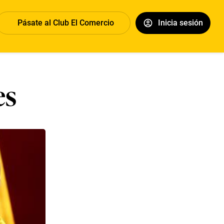
Pásate al Club El Comercio
Inicia sesión
es