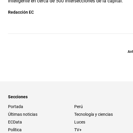
inteligente en cerca de 500 intersecciones de la capital.
Redacción EC
Ant
Secciones
Portada
Perú
Últimas noticias
Tecnología y ciencias
ECData
Luces
Política
TV+