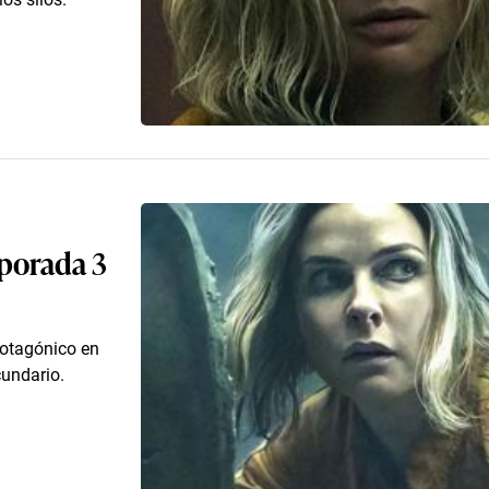
mporada 3
rotagónico en
cundario.