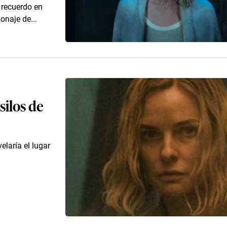
l recuerdo en
onaje de...
silos de
elaría el lugar