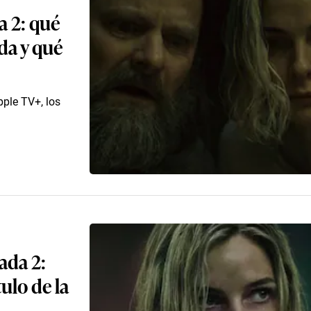
a 2: qué
rda y qué
pple TV+, los
ada 2:
ulo de la