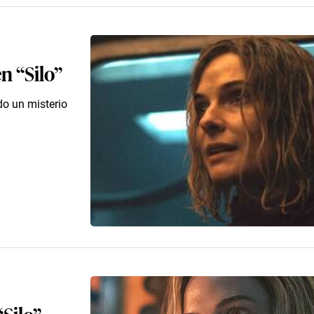
n “Silo”
do un misterio
Silo”,