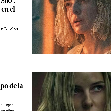
 en el
e “Silo” de
mpo de la
en lugar
os silos.