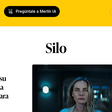
Pregúntale a Merlín IA
Silo
 su
ca
ara