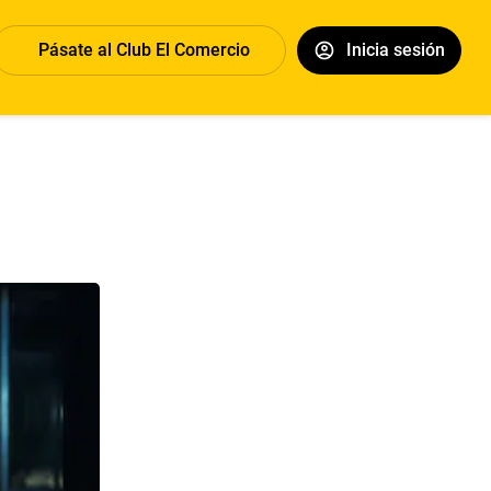
Pásate al Club El Comercio
Inicia sesión