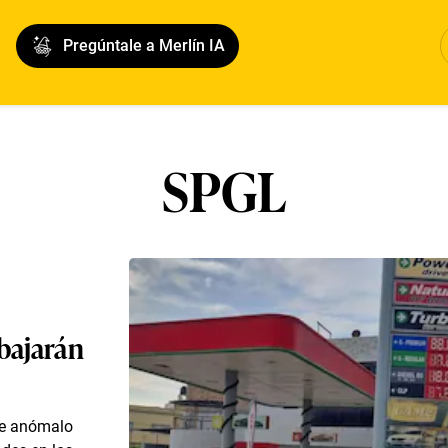
Pregúntale a Merlín IA
SPGL
 bajarán
je anómalo