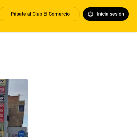
Pásate al Club El Comercio
Inicia sesión