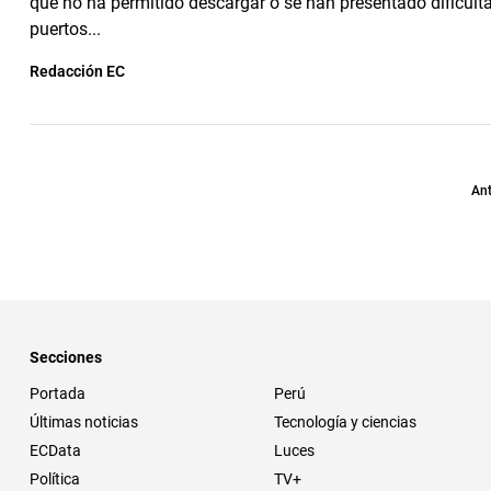
que no ha permitido descargar o se han presentado dificult
puertos...
Redacción EC
Ant
Secciones
Portada
Perú
Últimas noticias
Tecnología y ciencias
ECData
Luces
Política
TV+