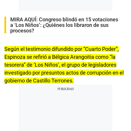
MIRA AQUÍ:
Congreso blindó en 15 votaciones
a ‘Los Niños’: ¿Quiénes los libraron de sus
procesos?
Según el testimonio difundido por “Cuarto Poder”,
Espinoza se refirió a Bélgica Arangoitia como “la
tesorera” de ‘Los Niños’, el grupo de legisladores
investigado por presuntos actos de corrupción en el
gobierno de Castillo Terrones.