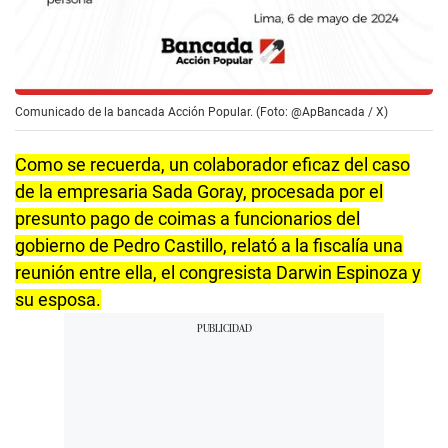
Comunicado de la bancada Acción Popular. (Foto: @ApBancada / X)
Como se recuerda, un colaborador eficaz del caso
de la empresaria Sada Goray, procesada por el
presunto pago de coimas a funcionarios del
gobierno de Pedro Castillo, relató a la fiscalía una
reunión entre ella, el congresista Darwin Espinoza y
su esposa.