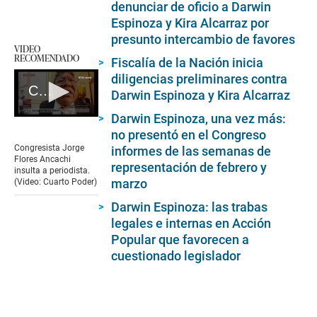
denunciar de oficio a Darwin
Espinoza y Kira Alcarraz por
presunto intercambio de favores
VIDEO
RECOMENDADO
Fiscalía de la Nación inicia
diligencias preliminares contra
Congresista Jorge Flores Ancachi insulta a periodista
Darwin Espinoza y Kira Alcarraz
Darwin Espinoza, una vez más:
0
seconds
no presentó en el Congreso
of
Congresista Jorge
informes de las semanas de
20
Flores Ancachi
representación de febrero y
seconds
insulta a periodista.
marzo
(Video: Cuarto Poder)
Darwin Espinoza: las trabas
legales e internas en Acción
Popular que favorecen a
cuestionado legislador