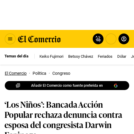
Temas del día
Keiko Fujimori
Betssy Chávez
Feriados
Dólar
J
El Comercio
·
Politica
·
Congreso
Añadir El Comercio como fuente preferida en
‘Los Niños’: Bancada Acción
Popular rechaza denuncia contra
esposa del congresista Darwin