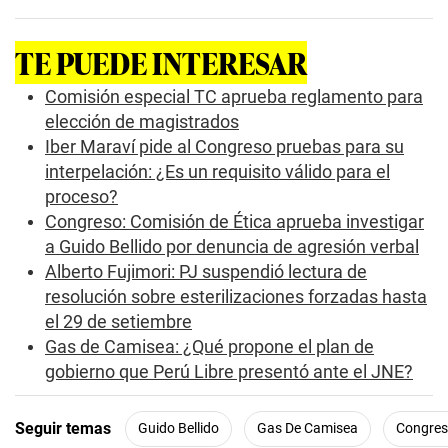
e
c
o
TE PUEDE INTERESAR
n
d
s
Comisión especial TC aprueba reglamento para
o
elección de magistrados
f
3
Iber Maraví pide al Congreso pruebas para su
m
interpelación: ¿Es un requisito válido para el
i
n
proceso?
u
t
Congreso: Comisión de Ética aprueba investigar
e
a Guido Bellido por denuncia de agresión verbal
s
,
Alberto Fujimori: PJ suspendió lectura de
1
resolución sobre esterilizaciones forzadas hasta
5
s
el 29 de setiembre
e
Gas de Camisea: ¿Qué propone el plan de
c
o
gobierno que Perú Libre presentó ante el JNE?
n
d
s
Seguir temas
Guido Bellido
Gas De Camisea
Congres