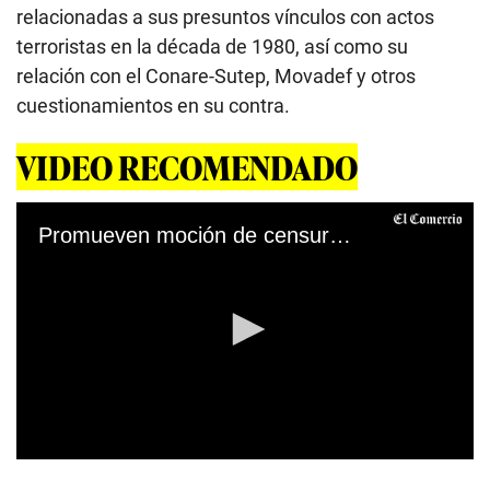
relacionadas a sus presuntos vínculos con actos
terroristas en la década de 1980, así como su
relación con el Conare-Sutep, Movadef y otros
cuestionamientos en su contra.
VIDEO RECOMENDADO
Promueven moción de censura a Bellido
0
s