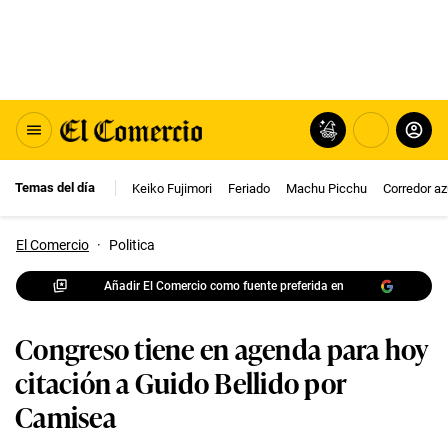
Temas del día
Keiko Fujimori
Feriado
Machu Picchu
Corredor az
El Comercio
·
Politica
Añadir El Comercio como fuente preferida en
Congreso tiene en agenda para hoy
citación a Guido Bellido por
Camisea