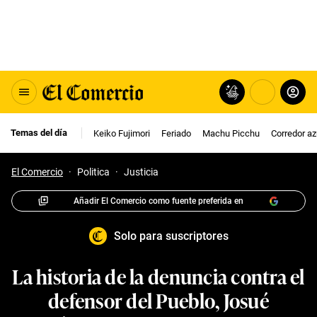
Temas del día
Keiko Fujimori
Feriado
Machu Picchu
Corredor az
El Comercio
·
Politica
·
Justicia
Añadir El Comercio como fuente preferida en
Solo para suscriptores
La historia de la denuncia contra el
defensor del Pueblo, Josué