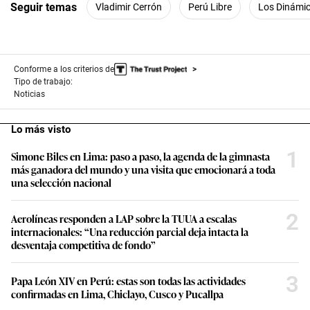
Seguir temas
Vladimir Cerrón
Perú Libre
Los Dinámic
Conforme a los criterios de
Tipo de trabajo:
Noticias
Lo más visto
1
Simone Biles en Lima: paso a paso, la agenda de la gimnasta
más ganadora del mundo y una visita que emocionará a toda
una selección nacional
2
Aerolíneas responden a LAP sobre la TUUA a escalas
internacionales: “Una reducción parcial deja intacta la
desventaja competitiva de fondo”
3
Papa León XIV en Perú: estas son todas las actividades
confirmadas en Lima, Chiclayo, Cusco y Pucallpa