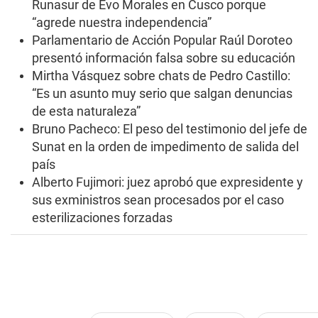
Runasur de Evo Morales en Cusco porque
u
t
“agrede nuestra independencia”
e
Parlamentario de Acción Popular Raúl Doroteo
s
,
presentó información falsa sobre su educación
9
s
Mirtha Vásquez sobre chats de Pedro Castillo:
e
“Es un asunto muy serio que salgan denuncias
c
o
de esta naturaleza”
n
Bruno Pacheco: El peso del testimonio del jefe de
d
s
Sunat en la orden de impedimento de salida del
país
Alberto Fujimori: juez aprobó que expresidente y
sus exministros sean procesados por el caso
esterilizaciones forzadas