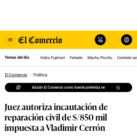
Temas del día
Keiko Fujimori
Feriado
Machu Picchu
Corredor az
El Comercio
·
Politica
Añadir El Comercio como fuente preferida en
Juez autoriza incautación de
reparación civil de S/850 mil
impuesta a Vladimir Cerrón