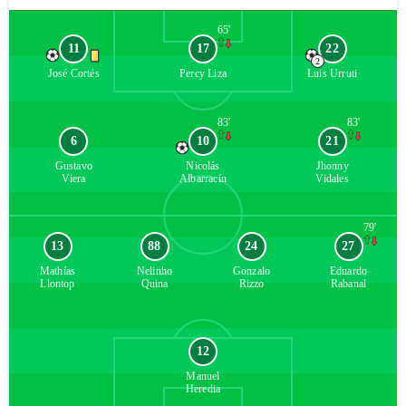
65'
11
17
22
2
José
Cortés
Percy
Liza
Luis
Urruti
83'
83'
6
10
21
Gustavo
Nicolás
Jhonny
Viera
Albarracín
Vidales
79'
13
88
24
27
Mathías
Nelinho
Gonzalo
Eduardo
Llontop
Quina
Rizzo
Rabanal
12
Manuel
Heredia