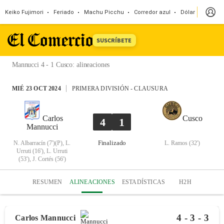
Keiko Fujimori
Feriado
Machu Picchu
Corredor azul
Dólar
Congr
SUSCRÍBETE
Mannucci 4 - 1 Cusco
:
alineaciones
MIÉ 23 OCT 2024
PRIMERA DIVISIÓN
-
CLAUSURA
Carlos
Cusco
4
1
Mannucci
Finalizado
N. Albarracín (7')(P), L.
L. Ramos (32')
Urruti (16'), L. Urruti
(53'), J. Cortés (56')
RESUMEN
ALINEACIONES
ESTADÍSTICAS
H2H
4 -
3 -
3
Carlos Mannucci