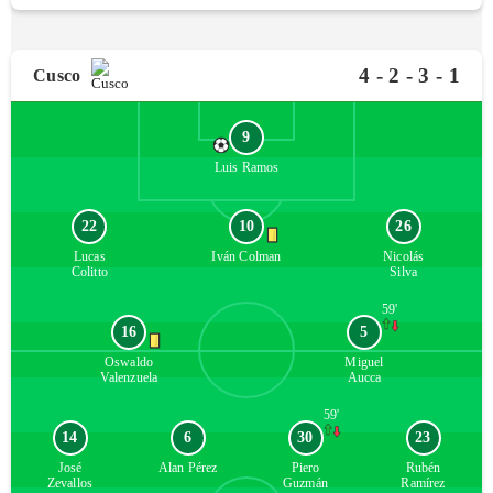
4 -
2 -
3 -
1
Cusco
9
Luis
Ramos
22
10
26
Lucas
Iván
Colman
Nicolás
Colitto
Silva
59'
16
5
Oswaldo
Miguel
Valenzuela
Aucca
59'
14
6
30
23
José
Alan
Pérez
Piero
Rubén
Zevallos
Guzmán
Ramírez