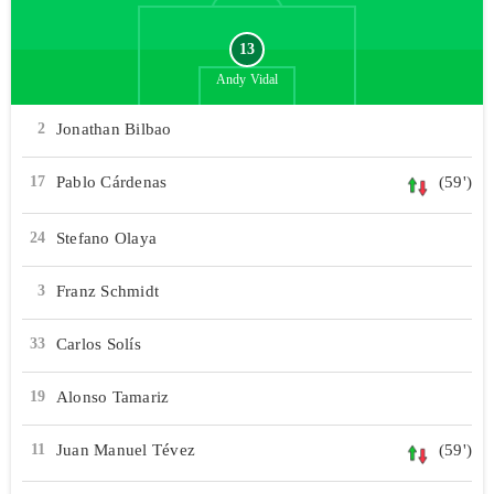
13
Andy
Vidal
2
Jonathan Bilbao
17
Pablo Cárdenas
(59')
24
Stefano Olaya
3
Franz Schmidt
33
Carlos Solís
19
Alonso Tamariz
11
Juan Manuel Tévez
(59')