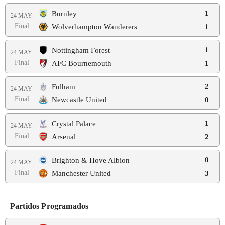
1
Burnley
24 MAY.
Final
Wolverhampton Wanderers
1
1
Nottingham Forest
24 MAY.
Final
AFC Bournemouth
1
2
Fulham
24 MAY.
Final
Newcastle United
0
1
Crystal Palace
24 MAY.
Final
Arsenal
2
0
Brighton & Hove Albion
24 MAY.
Final
Manchester United
3
Partidos Programados