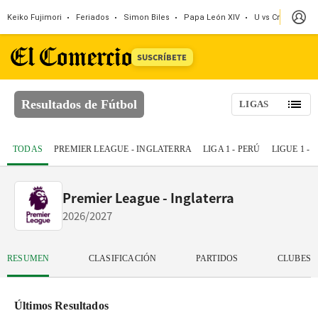
Keiko Fujimori
Feriados
Simon Biles
Papa León XIV
U vs Cristal
Dó
SUSCRÍBETE
Resultados de Fútbol
LIGAS
TODAS
PREMIER LEAGUE - INGLATERRA
LIGA 1 - PERÚ
LIGUE 1 -
Premier League - Inglaterra
2026/2027
RESUMEN
CLASIFICACIÓN
PARTIDOS
CLUBES
Últimos Resultados