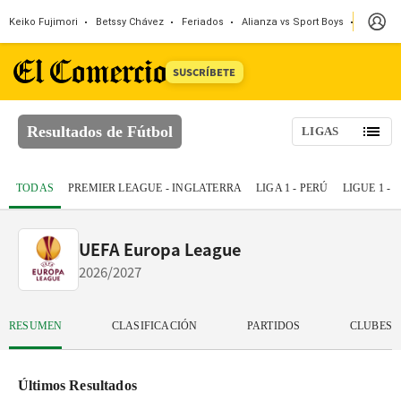
Keiko Fujimori
Betssy Chávez
Feriados
Alianza vs Sport Boys
Jorge M
SUSCRÍBETE
Resultados de Fútbol
LIGAS
TODAS
PREMIER LEAGUE - INGLATERRA
LIGA 1 - PERÚ
LIGUE 1 -
UEFA Europa League
2026/2027
RESUMEN
CLASIFICACIÓN
PARTIDOS
CLUBES
Últimos Resultados