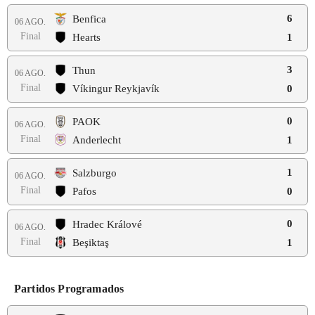
6
Benfica
06 AGO.
Final
Hearts
1
3
Thun
06 AGO.
Final
Víkingur Reykjavík
0
0
PAOK
06 AGO.
Final
Anderlecht
1
1
Salzburgo
06 AGO.
Final
Pafos
0
0
Hradec Králové
06 AGO.
Final
Beşiktaş
1
Partidos Programados