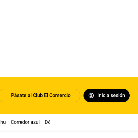
Pásate al Club El Comercio
Inicia sesión
chu
Corredor azul
Dólar
Congreso
Nasca
Acuña
Toled