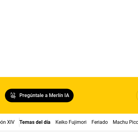
Pregúntale a Merlín IA
ón XIV
Temas del día
Keiko Fujimori
Feriado
Machu Pic