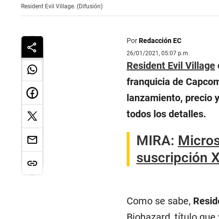
Resident Evil Village. (Difusión)
Por
Redacción EC
26/01/2021, 05:07 p.m.
Resident Evil Village
franquicia de Capcom
lanzamiento, precio 
todos los detalles.
MIRA:
Micros
suscripción 
Como se sabe,
Reside
Biohazard, título que 