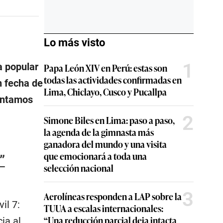
Lo más visto
1
a popular
Papa León XIV en Perú: estas son
todas las actividades confirmadas en
n fecha de
Lima, Chiclayo, Cusco y Pucallpa
contamos
2
Simone Biles en Lima: paso a paso,
la agenda de la gimnasta más
ganadora del mundo y una visita
que emocionará a toda una
”
selección nacional
3
Aerolíneas responden a LAP sobre la
il 7:
TUUA a escalas internacionales:
“Una reducción parcial deja intacta
ia al