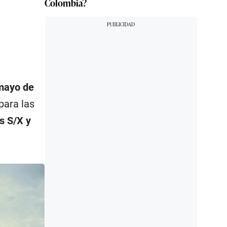
Colombia?
mayo de
 para las
s S/X y