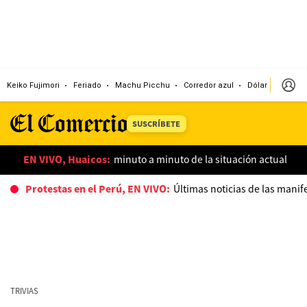
Keiko Fujimori
Feriado
Machu Picchu
Corredor azul
Dólar
Congr
SUSCRÍBETE
EN VIVO, Huaicos:
minuto a minuto de la situación actual
Protestas en el Perú, EN VIVO:
Últimas noticias de las manif
TRIVIAS