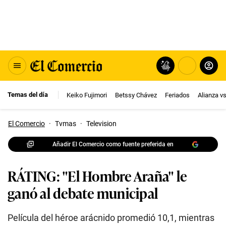
Temas del día
Keiko Fujimori
Betssy Chávez
Feriados
Alianza v
El Comercio
·
Tvmas
·
Television
Añadir El Comercio como fuente preferida en
RÁTING: "El Hombre Araña" le
ganó al debate municipal
Película del héroe arácnido promedió 10,1, mientras