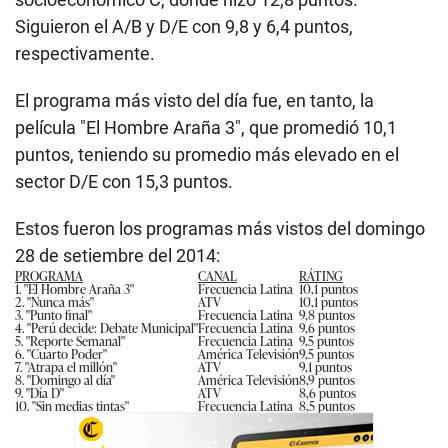
Siguieron el A/B y D/E con 9,8 y 6,4 puntos,
respectivamente.
El programa más visto del día fue, en tanto, la
película "El Hombre Araña 3", que promedió 10,1
puntos, teniendo su promedio más elevado en el
sector D/E con 15,3 puntos.
Estos fueron los programas más vistos del domingo
28 de setiembre del 2014:
PROGRAMA
CANAL
RÁTING
1. "El Hombre Araña 3"
Frecuencia Latina
10,1 puntos
2. "Nunca más"
ATV
10,1
puntos
3. "Punto final"
Frecuencia Latina
9,8
puntos
4. "Perú decide: Debate Municipal"
Frecuencia Latina
9,6
puntos
5. "Reporte Semanal"
Frecuencia Latina
9,5
puntos
6. "Cuarto Poder"
América Televisión
9,5
puntos
7. "Atrapa el millón"
ATV
9,1
puntos
8. "Domingo al día"
América Televisión
8,9
puntos
9. "Día D"
ATV
8,6
puntos
10. "Sin medias tintas"
Frecuencia Latina
8,5
puntos