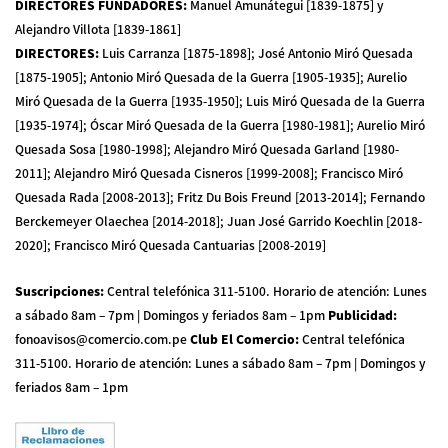
DIRECTORES FUNDADORES
:
Manuel Amunátegui [1839-1875] y
Alejandro Villota [1839-1861]
DIRECTORES
:
Luis Carranza [1875-1898]; José Antonio Miró Quesada
[1875-1905]; Antonio Miró Quesada de la Guerra [1905-1935]; Aurelio
Miró Quesada de la Guerra [1935-1950]; Luis Miró Quesada de la Guerra
[1935-1974]; Óscar Miró Quesada de la Guerra [1980-1981]; Aurelio Miró
Quesada Sosa [1980-1998]; Alejandro Miró Quesada Garland [1980-
2011]; Alejandro Miró Quesada Cisneros [1999-2008]; Francisco Miró
Quesada Rada [2008-2013]; Fritz Du Bois Freund [2013-2014]; Fernando
Berckemeyer Olaechea [2014-2018]; Juan José Garrido Koechlin [2018-
2020]; Francisco Miró Quesada Cantuarias [2008-2019]
Suscripciones
:
Central telefónica 311-5100
.
Horario de atención: Lunes
a sábado 8am – 7pm | Domingos y feriados 8am – 1pm
Publicidad
:
fonoavisos@comercio.com.pe
Club El Comercio
:
Central telefónica
311-5100
.
Horario de atención: Lunes a sábado 8am – 7pm | Domingos y
feriados 8am – 1pm