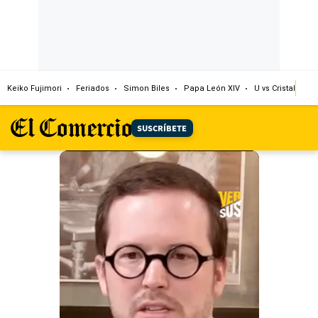
Keiko Fujimori
Feriados
Simon Biles
Papa León XIV
U vs Cristal
Dó
SUSCRÍBETE