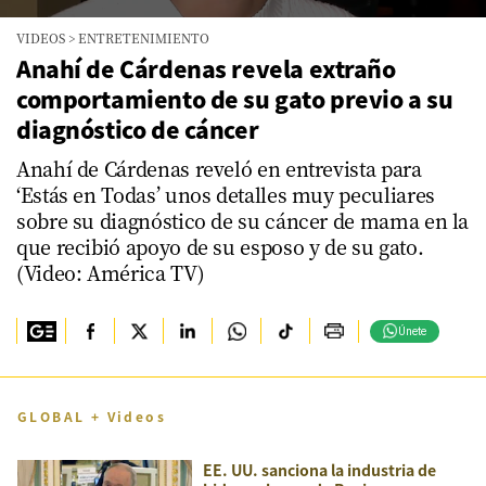
0
VIDEOS
>
ENTRETENIMIENTO
seconds
of
Anahí de Cárdenas revela extraño
4
comportamiento de su gato previo a su
minutes,
36
diagnóstico de cáncer
seconds
Anahí de Cárdenas reveló en entrevista para
‘Estás en Todas’ unos detalles muy peculiares
sobre su diagnóstico de su cáncer de mama en la
que recibió apoyo de su esposo y de su gato.
(Video: América TV)
Únete
GLOBAL + Videos
EE. UU. sanciona la industria de